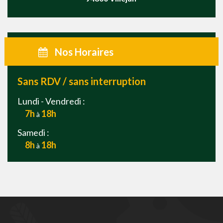
Nos Horaires
Sans RDV / sans interruption
Lundi - Vendredi :
7h
18h
à
Samedi :
8h
18h
à