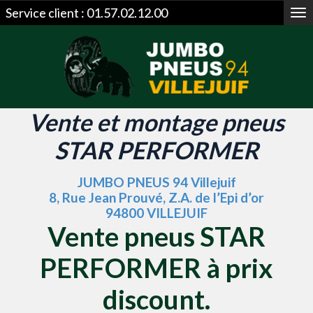
Service client :
01.57.02.12.00
Me
Vente et montage pneus
STAR PERFORMER
JUMBO PNEUS 94 Villejuif
8, Rue Jean Prouvé, Z.A. de l’Epi d’or
94800 VILLEJUIF
Vente pneus STAR
PERFORMER à prix
discount.