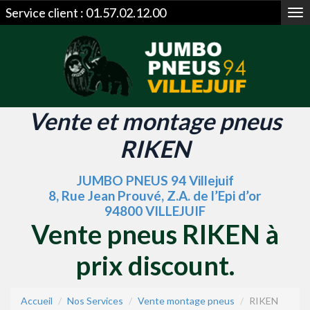
Service client :
01.57.02.12.00
Me
Vente et montage pneus
RIKEN
JUMBO PNEUS 94 Villejuif
8, Rue Jean Prouvé, Z.A. de l’Epi d’or
94800 VILLEJUIF
Vente pneus RIKEN à
prix discount.
Accueil
Nos Services
Vente montage pneus
RIKEN