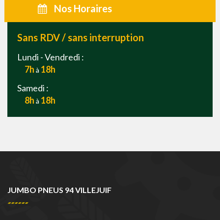
Nos Horaires
Sans RDV / sans interruption
Lundi - Vendredi :
7h
18h
à
Samedi :
8h
18h
à
JUMBO PNEUS 94 VILLEJUIF