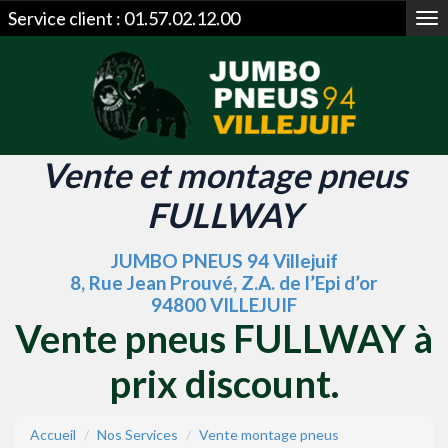
Service client :
01.57.02.12.00
Me
Vente et montage pneus
FULLWAY
JUMBO PNEUS 94 Villejuif
8, Rue Jean Prouvé, Z.A. de l’Epi d’or
94800 VILLEJUIF
Vente pneus FULLWAY à
prix discount.
Accueil
Nos Services
Vente montage pneus